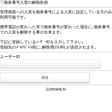
▽個体番号入室の解除依頼
管理画面への入室を個体番号による入室に設定している方のみ
利用可能です｡
携帯電話が変わった等で個体番号が変わった場合に､個体番号
での入室を解除する事が出来ます｡
下記に登録しているﾕｰｻﾞｰIDを入力して下さい｡
登録先のﾒｰﾙｱﾄﾞﾚｽ宛に､解除用のURLが送信されます｡
ユーザーID
(c)mrank.tv